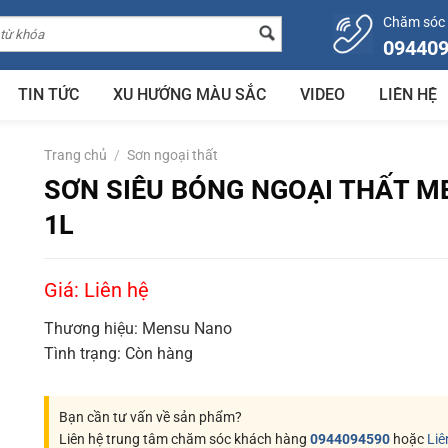
Chăm sóc
09440
TIN TỨC
XU HƯỚNG MÀU SẮC
VIDEO
LIÊN HỆ
Trang chủ
/
Sơn ngoại thất
SƠN SIÊU BÓNG NGOẠI THẤT ME
1L
Giá: Liên hệ
Thương hiệu:
Mensu Nano
Tình trạng:
Còn hàng
Bạn cần tư vấn về sản phẩm?
Liên hệ trung tâm chăm sóc khách hàng
0944094590
hoặc
Liê